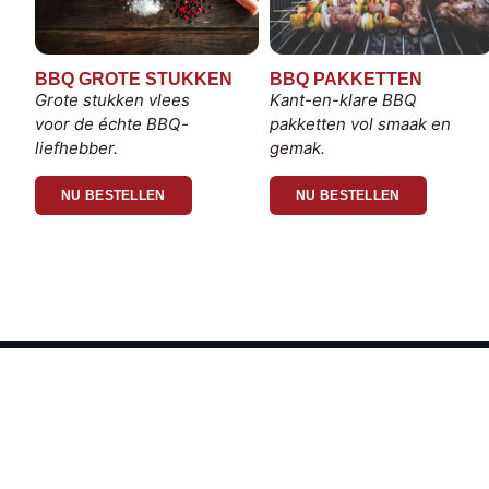
BBQ GROTE STUKKEN
BBQ PAKKETTEN
Grote stukken vlees
Kant-en-klare BBQ
voor de échte BBQ-
pakketten vol smaak en
liefhebber.
gemak.
NU BESTELLEN
NU BESTELLEN
BBQ BIJ GILDESLAGERIJ HERMAN
Ambachtelijk vlees uit eigen uitsnijderij, perfect voor