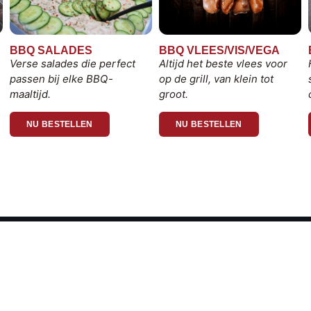
BBQ SALADES
BBQ VLEES/VIS/VEGA
Verse salades die perfect
Altijd het beste vlees voor
passen bij elke BBQ-
op de grill, van klein tot
maaltijd.
groot.
NU BESTELLEN
NU BESTELLEN
NS
Gildeslagerij Hermanns
 de BBQ. Ook
Kerkstraat 83