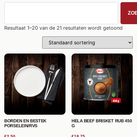
ZO
Resultaat 1–20 van de 21 resultaten wordt getoond
BORDEN EN BESTEK
HELA BEEF BRISKET RUB 450
PORSELEIN/RVS
G
€2,50
€18,75