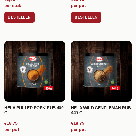
per stuk
per pot
BESTELLEN
BESTELLEN
HELA PULLED PORK RUB 400
HELA WILD GENTLEMAN RUB
G
440 G
€18,75
€18,75
per pot
per pot