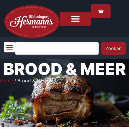
Zoeken
BROOD & MEER
Home
/ Brood & Meer