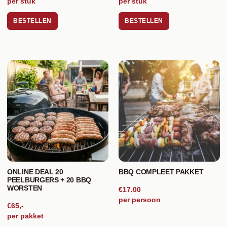
per stuk
per stuk
BESTELLEN
BESTELLEN
ONLINE DEAL 20
BBQ COMPLEET PAKKET
PEELBURGERS + 20 BBQ
WORSTEN
€17.00
per persoon
€65,-
per pakket