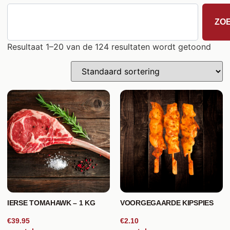
ZO
Resultaat 1–20 van de 124 resultaten wordt getoond
IERSE TOMAHAWK – 1 KG
VOORGEGAARDE KIPSPIES
€39.95
€2.10