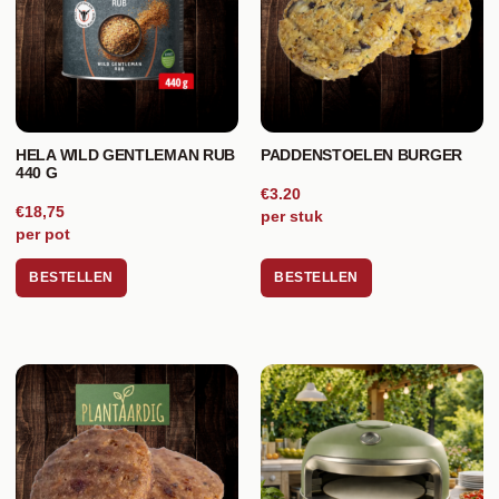
HELA WILD GENTLEMAN RUB
PADDENSTOELEN BURGER
440 G
€3.20
€18,75
per stuk
per pot
BESTELLEN
BESTELLEN