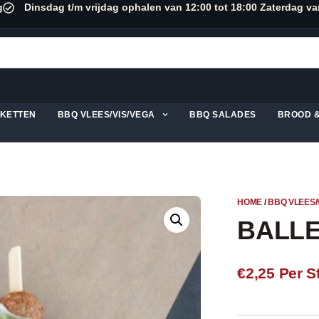
g
Dinsdag t/m vrijdag ophalen van 12:00 tot 18:00 Zaterdag va
KKETTEN
BBQ VLEES/VIS/VEGA
BBQ SALADES
BROOD 
HOME
/
BBQ VLEES/
BALLE
€2,25
Per S