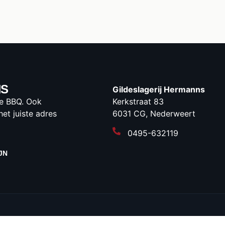
NS
Gildeslagerij Hermanns
 de BBQ. Ook
Kerkstraat 83
het juiste adres
6031 CG, Nederweert
0495-632119
JN