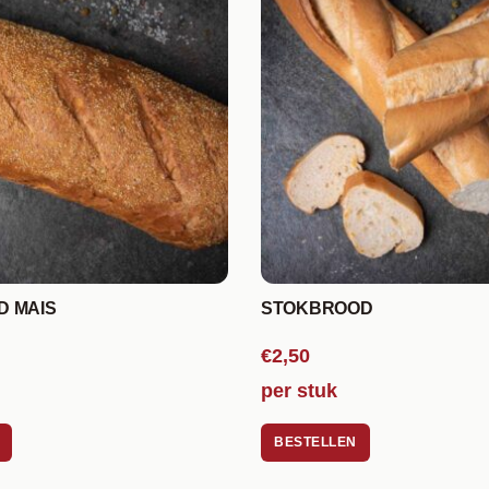
D MAIS
STOKBROOD
€2,50
per stuk
BESTELLEN