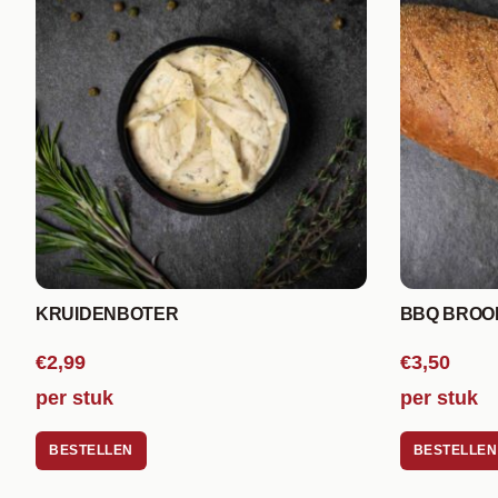
KRUIDENBOTER
BBQ BROO
€2,99
€3,50
per stuk
per stuk
BESTELLEN
BESTELLEN