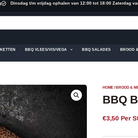
g
Dinsdag t/m vrijdag ophalen van 12:00 tot 18:00 Zaterdag va
KKETTEN
BBQ VLEES/VIS/VEGA
BBQ SALADES
BROOD 
HOME
/
BROOD & M
BBQ 
€3,50
Per S