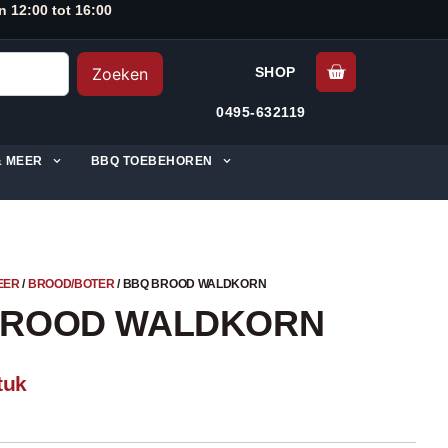
n 12:00 tot 16:00
Zoeken
SHOP
0495-632119
& MEER
BBQ TOEBEHOREN
EER
/
BROOD/BOTER
/ BBQ BROOD WALDKORN
BROOD WALDKORN
tuk