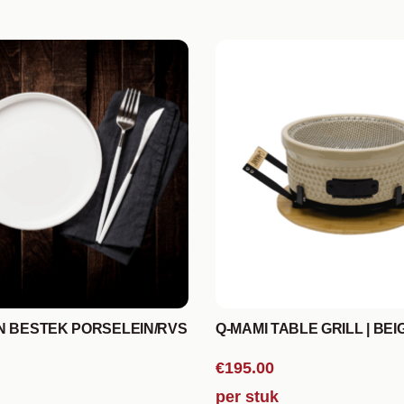
N BESTEK PORSELEIN/RVS
Q-MAMI TABLE GRILL | BEI
€195.00
per stuk