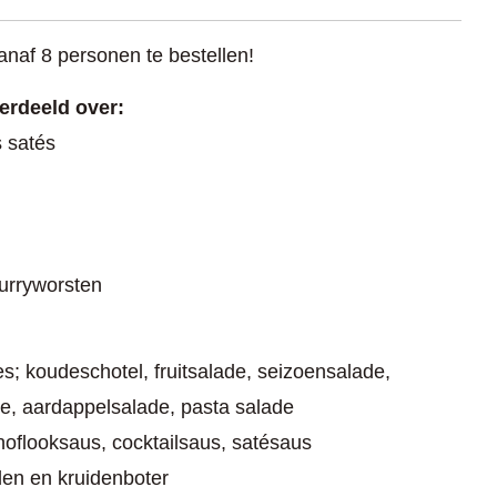
vanaf 8 personen te bestellen!
verdeeld over:
 satés
urryworsten
s; koudeschotel, fruitsalade, seizoensalade,
e, aardappelsalade, pasta salade
noflooksaus, cocktailsaus, satésaus
den en kruidenboter