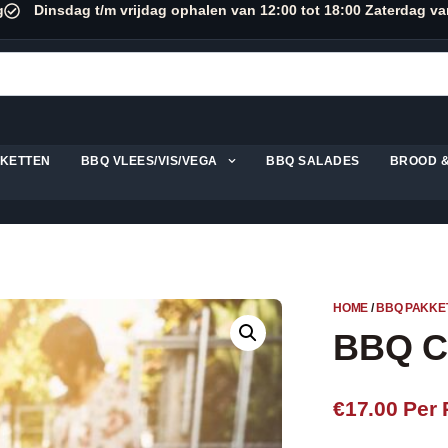
g
Dinsdag t/m vrijdag ophalen van 12:00 tot 18:00 Zaterdag va
KKETTEN
BBQ VLEES/VIS/VEGA
BBQ SALADES
BROOD 
HOME
/
BBQ PAKKE
BBQ 
€17.00
Per 