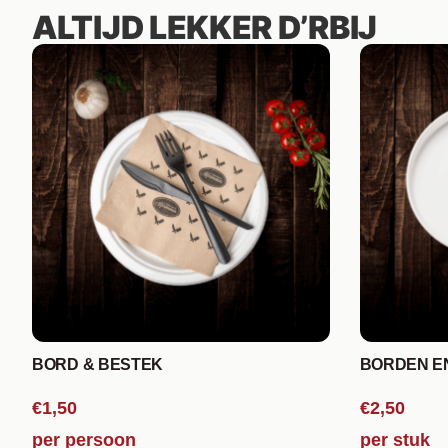
ALTIJD LEKKER D’RBIJ
BORD & BESTEK
BORDEN E
€1,50
€2,50
per persoon
per stuk