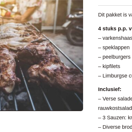
Dit pakket is 
4 stuks p.p. 
– varkenshaas
– speklappen
– peelburgers
– kipfilets
– Limburgse c
Inclusief:
– Verse salade
rauwkostsalad
– 3 Sauzen: k
– Diverse bro