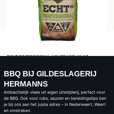
ECHT PROFESSIONAL HOUTSKOOL10 KG
€25.00
per zak
BBQ BIJ GILDESLAGERIJ
BESTELLEN
HERMANNS
Ambachtelijk vlees uit eigen uitsnijderij, perfect voor
de BBQ. Ook voor rubs, sauzen en bereidingstips ben
je bij ons aan het juiste adres – in Nederweert, Weert
en omstreken.