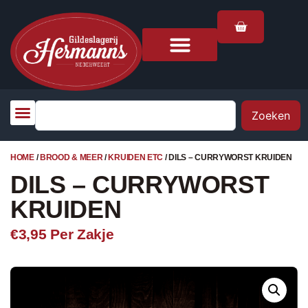
Zoeken
HOME
/
BROOD & MEER
/
KRUIDEN ETC
/ DILS – CURRYWORST KRUIDEN
DILS – CURRYWORST
KRUIDEN
€3,95
Per Zakje