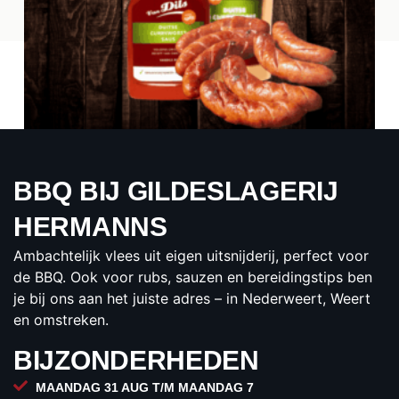
BBQ BIJ GILDESLAGERIJ
DILS TRIO
HERMANNS
€19.65
Ambachtelijk vlees uit eigen uitsnijderij, perfect voor
per pakket
de BBQ. Ook voor rubs, sauzen en bereidingstips ben
BESTELLEN
je bij ons aan het juiste adres – in Nederweert, Weert
en omstreken.
BIJZONDERHEDEN
MAANDAG 31 AUG T/M MAANDAG 7