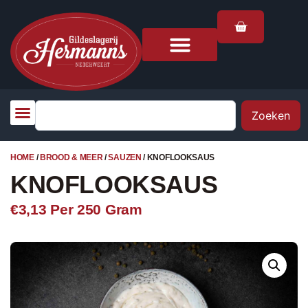
Zoeken
HOME
/
BROOD & MEER
/
SAUZEN
/ KNOFLOOKSAUS
KNOFLOOKSAUS
€3,13
Per 250 Gram