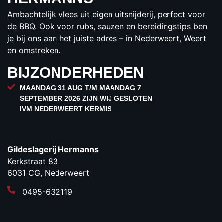
€18,75
Ambachtelijk vlees uit eigen uitsnijderij, perfect voor
per pot
de BBQ. Ook voor rubs, sauzen en bereidingstips ben
BESTELLEN
je bij ons aan het juiste adres – in Nederweert, Weert
en omstreken.
BIJZONDERHEDEN
MAANDAG 31 AUG T/M MAANDAG 7
SEPTEMBER 2026 ZIJN WIJ GESLOTEN
IVM NEDERWEERT KERMIS
Gildeslagerij Hermanns
Kerkstraat 83
6031 CG, Nederweert
0495-632119