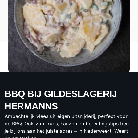
BOURGONDISCHE AARDAPPEL SALADE
BBQ BIJ GILDESLAGERIJ
€1.50
per 100 gram
HERMANNS
BESTELLEN
Ambachtelijk vlees uit eigen uitsnijderij, perfect voor
de BBQ. Ook voor rubs, sauzen en bereidingstips ben
je bij ons aan het juiste adres – in Nederweert, Weert