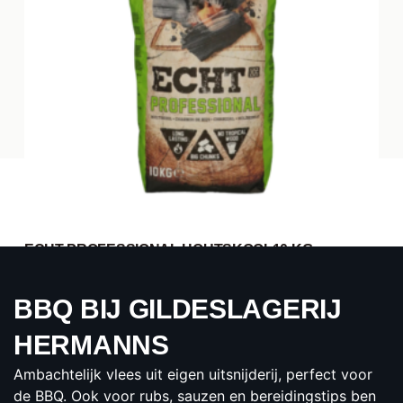
ECHT PROFESSIONAL HOUTSKOOL10 KG
€25.00
per zak
BBQ BIJ GILDESLAGERIJ
BESTELLEN
HERMANNS
Ambachtelijk vlees uit eigen uitsnijderij, perfect voor
de BBQ. Ook voor rubs, sauzen en bereidingstips ben