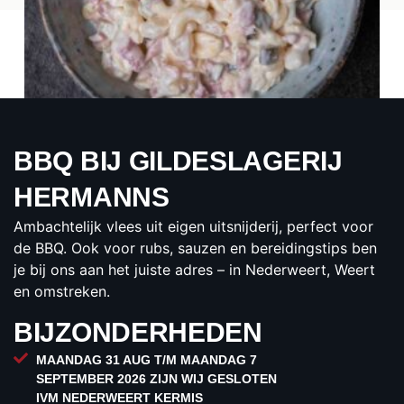
BBQ BIJ GILDESLAGERIJ
MACARONI SALADE
HERMANNS
€1.50
Ambachtelijk vlees uit eigen uitsnijderij, perfect voor
per 100 gram
de BBQ. Ook voor rubs, sauzen en bereidingstips ben
BESTELLEN
je bij ons aan het juiste adres – in Nederweert, Weert
en omstreken.
BIJZONDERHEDEN
MAANDAG 31 AUG T/M MAANDAG 7
SEPTEMBER 2026 ZIJN WIJ GESLOTEN
IVM NEDERWEERT KERMIS