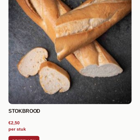
STOKBROOD
€2,50
per stuk