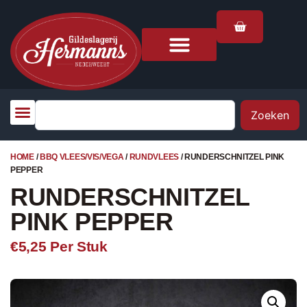
Zoeken
HOME
/
BBQ VLEES/VIS/VEGA
/
RUNDVLEES
/ RUNDERSCHNITZEL PINK
PEPPER
RUNDERSCHNITZEL
PINK PEPPER
€5,25
Per Stuk