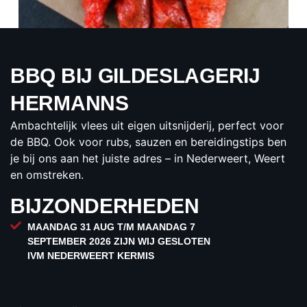
BBQ BIJ GILDESLAGERIJ
BIEFSPIES ARGENTINA
HERMANNS
€3,20
Ambachtelijk vlees uit eigen uitsnijderij, perfect voor
per stuk
de BBQ. Ook voor rubs, sauzen en bereidingstips ben
BESTELLEN
je bij ons aan het juiste adres – in Nederweert, Weert
en omstreken.
BIJZONDERHEDEN
MAANDAG 31 AUG T/M MAANDAG 7
SEPTEMBER 2026 ZIJN WIJ GESLOTEN
IVM NEDERWEERT KERMIS