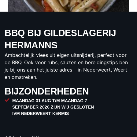
BBQ BIJ GILDESLAGERIJ
PASTA PESTO SALADE
HERMANNS
€1.50
Ambachtelijk vlees uit eigen uitsnijderij, perfect voor
per 100 gram
de BBQ. Ook voor rubs, sauzen en bereidingstips ben
BESTELLEN
je bij ons aan het juiste adres – in Nederweert, Weert
en omstreken.
BIJZONDERHEDEN
MAANDAG 31 AUG T/M MAANDAG 7
SEPTEMBER 2026 ZIJN WIJ GESLOTEN
IVM NEDERWEERT KERMIS