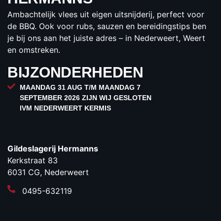
€8,50
Ambachtelijk vlees uit eigen uitsnijderij, perfect voor
per stuk
de BBQ. Ook voor rubs, sauzen en bereidingstips ben
BESTELLEN
je bij ons aan het juiste adres – in Nederweert, Weert
en omstreken.
BIJZONDERHEDEN
MAANDAG 31 AUG T/M MAANDAG 7
SEPTEMBER 2026 ZIJN WIJ GESLOTEN
IVM NEDERWEERT KERMIS
Gildeslagerij Hermanns
Kerkstraat 83
6031 CG, Nederweert
0495-632119