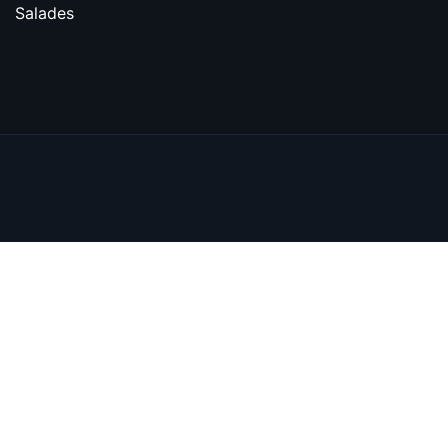
Salades
© 2026 BBQ bij Slagerij Hermanns