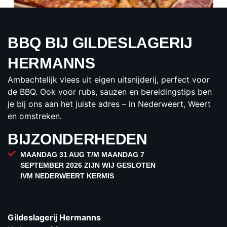
BBQ BIJ GILDESLAGERIJ
MEGA PAKKET 1
HERMANNS
€95.00
Ambachtelijk vlees uit eigen uitsnijderij, perfect voor
per pakket
de BBQ. Ook voor rubs, sauzen en bereidingstips ben
BESTELLEN
je bij ons aan het juiste adres – in Nederweert, Weert
en omstreken.
BIJZONDERHEDEN
MAANDAG 31 AUG T/M MAANDAG 7
SEPTEMBER 2026 ZIJN WIJ GESLOTEN
IVM NEDERWEERT KERMIS
Gildeslagerij Hermanns